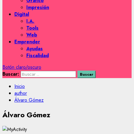
Gráfico
Impresión
Digital
I.A.
Tools
Web
Emprender
Ayudas
Fiscalidad
Botón claro/oscuro
Buscar:
Inicio
author
Álvaro Gómez
Álvaro Gómez