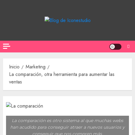
Saltar
al
contenido
Inicio
Marketing
La comparación, otra herramienta para aumentar las
ventas
La comparación es otro sistema al que muchas webs
han acudido para conseguir atraer a nuevos usuarios y
conseguir que nos compren más.