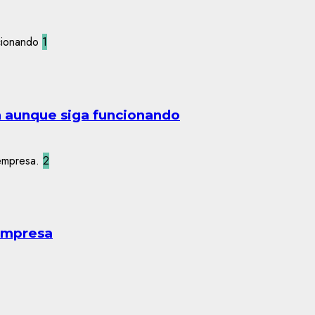
1
n aunque siga funcionando
2
 empresa