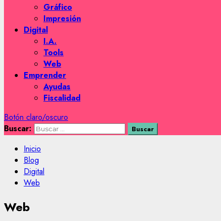
Gráfico
Impresión
Digital
I.A.
Tools
Web
Emprender
Ayudas
Fiscalidad
Botón claro/oscuro
Buscar:
Inicio
Blog
Digital
Web
Web