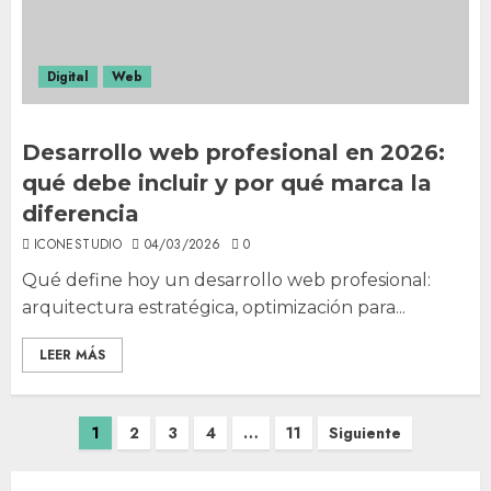
Digital
Web
Desarrollo web profesional en 2026:
qué debe incluir y por qué marca la
diferencia
ICONESTUDIO
04/03/2026
0
Qué define hoy un desarrollo web profesional:
arquitectura estratégica, optimización para...
LEER MÁS
Paginación
1
2
3
4
…
11
Siguiente
de