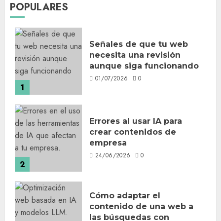
entradas
POPULARES
Señales de que tu web
necesita una revisión
aunque siga funcionando
01/07/2026
0
1
Errores al usar IA para
crear contenidos de
empresa
24/06/2026
0
2
Cómo adaptar el
contenido de una web a
las búsquedas con