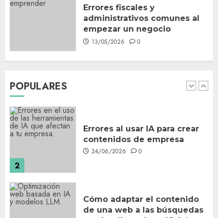
27/05/2026
0
Errores fiscales y
5
administrativos comunes al
empezar un negocio
13/05/2026
0
Señales de que tu web
necesita una revisión aunque
siga funcionando
01/07/2026
0
POPULARES
1
Errores al usar IA para crear
contenidos de empresa
24/06/2026
0
2
Cómo adaptar el contenido
de una web a las búsquedas