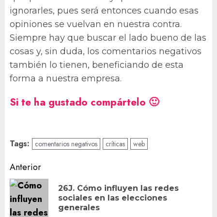
ignorarles, pues será entonces cuando esas
opiniones se vuelvan en nuestra contra.
Siempre hay que buscar el lado bueno de las
cosas y, sin duda, los comentarios negativos
también lo tienen, beneficiando de esta
forma a nuestra empresa.
Si te ha gustado compártelo 🙂
Tags:
comentarios negativos
críticas
web
Navegación
Anterior
de
26J. Cómo influyen las redes
En
entradas
sociales en las elecciones
an
generales