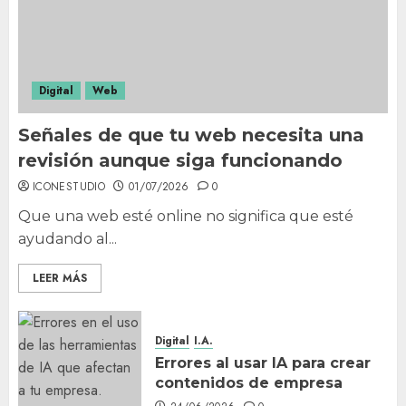
necesita una revisión aunque
siga funcionando
01/07/2026
0
1
Digital
Web
Señales de que tu web necesita una
Errores al usar IA para crear
contenidos de empresa
revisión aunque siga funcionando
24/06/2026
0
ICONESTUDIO
01/07/2026
0
2
Que una web esté online no significa que esté
ayudando al...
Cómo adaptar el contenido
LEER MÁS
de una web a las búsquedas
con inteligencia artificial
17/06/2026
0
Digital
I.A.
3
Errores al usar IA para crear
contenidos de empresa