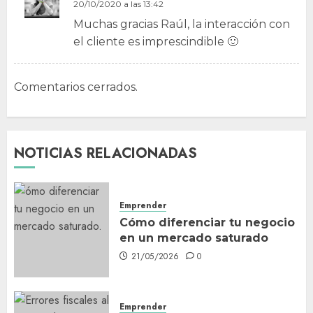
20/10/2020 a las 13:42
Muchas gracias Raúl, la interacción con
el cliente es imprescindible 🙂
Cómo adaptar el contenido
de una web a las búsquedas
con inteligencia artificial
Comentarios cerrados.
17/06/2026
0
3
NOTICIAS RELACIONADAS
Por qué tus catálogos no
ayudan a vender
03/06/2026
0
Emprender
4
Cómo diferenciar tu negocio
en un mercado saturado
21/05/2026
0
Qué debe tener una página
de inicio de una web para
tener buena imagen
Emprender