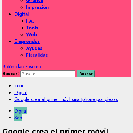
Gráfico
Impresión
Digital
I.A.
Tools
Web
Emprender
Ayudas
Fiscalidad
Botón claro/oscuro
Buscar:
Inicio
Digital
Google crea el primer móvil smartphone por piezas
Digital
Seo
Google crea el primer móvil