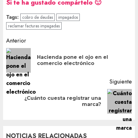
Si te ha gustado compártelo 🙂
Tags:
cobro de deudas
impagados
reclamar facturas impagadas
Navegación
Anterior
de
Hacienda pone el ojo en el
En
entradas
comercio electrónico
an
Siguiente
¿Cuánto cuesta registrar una
Siguiente
marca?
entrada:
NOTICIAS RELACIONADAS