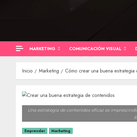
Saltar
al
contenido
MARKETING
COMUNICACIÓN VISUAL
Inicio
Marketing
Cómo crear una buena estrategia 
Una estrategia de contenidos eficaz es imprescindib
p
Emprender
Marketing