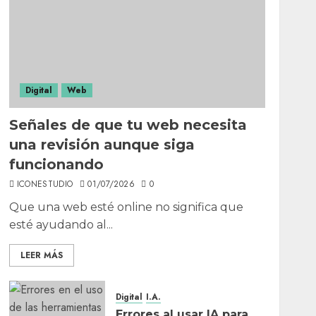
Digital
Web
Señales de que tu web necesita
una revisión aunque siga
funcionando
ICONESTUDIO
01/07/2026
0
Que una web esté online no significa que
esté ayudando al...
LEER MÁS
Digital
I.A.
Errores al usar IA para