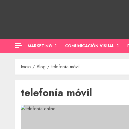
Saltar
al
contenido
MARKETING
COMUNICACIÓN VISUAL
Inicio
Blog
telefonía móvil
telefonía móvil