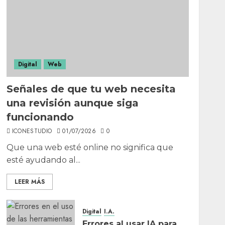
Digital
Web
Señales de que tu web necesita
una revisión aunque siga
funcionando
ICONESTUDIO
01/07/2026
0
Que una web esté online no significa que
esté ayudando al...
LEER MÁS
Digital
I.A.
Errores al usar IA para