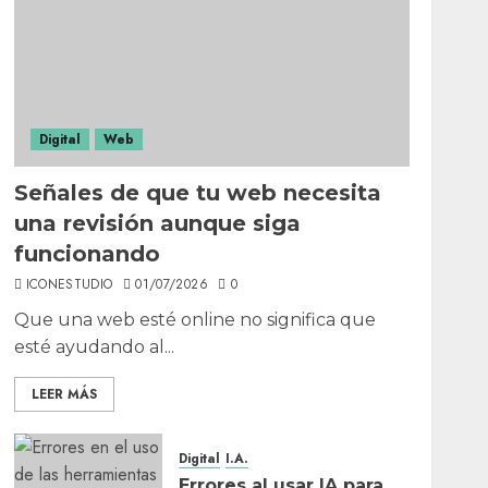
Digital
Web
Señales de que tu web necesita
una revisión aunque siga
funcionando
ICONESTUDIO
01/07/2026
0
Que una web esté online no significa que
esté ayudando al...
LEER MÁS
Digital
I.A.
Errores al usar IA para