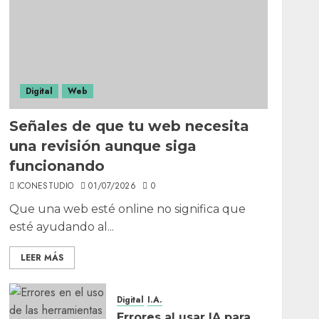
Digital
Web
Señales de que tu web necesita
una revisión aunque siga
funcionando
ICONESTUDIO
01/07/2026
0
Que una web esté online no significa que
esté ayudando al...
LEER MÁS
Digital
I.A.
Errores al usar IA para