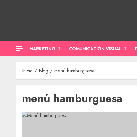
Saltar
al
contenido
MARKETING
COMUNICACIÓN VISUAL
Inicio
Blog
menú hamburguesa
menú hamburguesa