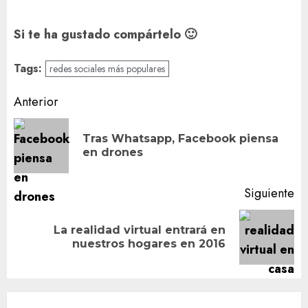
Si te ha gustado compártelo 🙂
Tags:
redes sociales más populares
Navegación
Anterior
de
Tras Whatsapp, Facebook piensa
En
entradas
en drones
an
Siguiente
La realidad virtual entrará en
Siguiente
nuestros hogares en 2016
entrada: