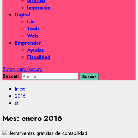
Gráfico
Impresión
Digital
I.A.
Tools
Web
Emprender
Ayudas
Fiscalidad
Botón claro/oscuro
Buscar:
Inicio
2016
st
Mes:
enero 2016