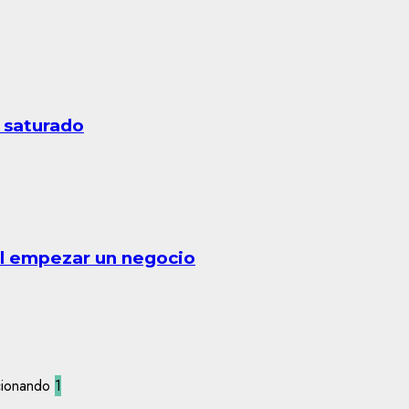
 saturado
al empezar un negocio
1