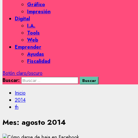
Gráfico
Impresión
Digital
I.A.
Tools
Web
Emprender
Ayudas
Fiscalidad
Botón claro/oscuro
Buscar:
Inicio
2014
th
Mes:
agosto 2014