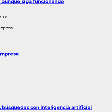
n aunque siga funcionando
 al...
 empresa
búsquedas con inteligencia artificial