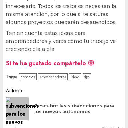
innecesario. Todos los trabajos necesitan la
misma atención, por lo que si te saturas
algunos proyectos quedarán desatendidos.
Ten en cuenta estas ideas para
emprendedores y verás como tu trabajo va
creciendo día a día.
Si te ha gustado compártelo 🙂
Tags:
consejos
emprendedores
ideas
tips
Navegación
Anterior
de
Descubre las subvenciones para
En
entradas
los nuevos autónomos
an