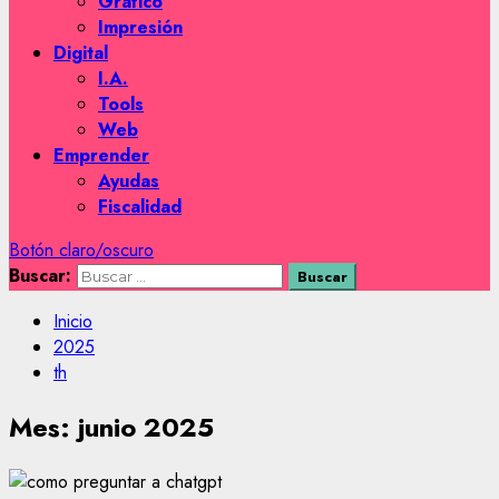
Gráfico
Impresión
Digital
I.A.
Tools
Web
Emprender
Ayudas
Fiscalidad
Botón claro/oscuro
Buscar:
Inicio
2025
th
Mes:
junio 2025