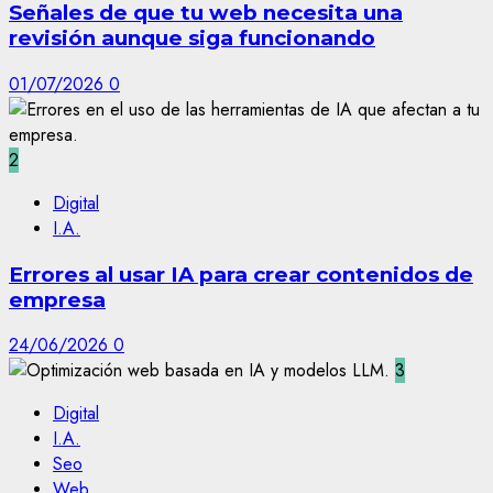
Señales de que tu web necesita una
revisión aunque siga funcionando
01/07/2026
0
2
Digital
I.A.
Errores al usar IA para crear contenidos de
empresa
24/06/2026
0
3
Digital
I.A.
Seo
Web